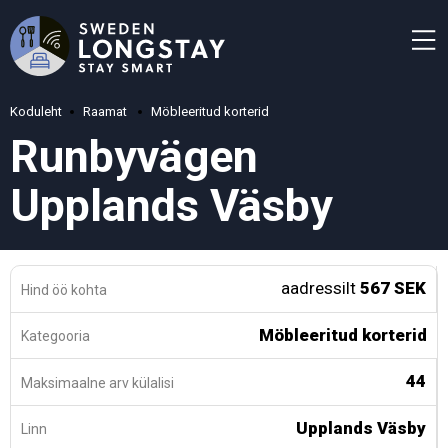
Koduleht
Raamat
Möbleeritud korterid
Runbyvägen
Upplands Väsby
aadressilt
567 SEK
Hind öö kohta
Möbleeritud korterid
Kategooria
44
Maksimaalne arv külalisi
Upplands Väsby
Linn