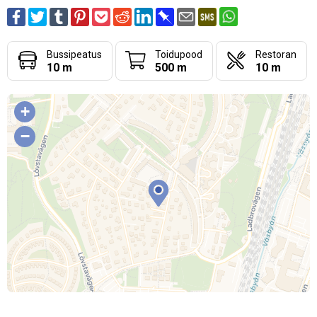
Bussipeatus
Toidupood
Restoran
10 m
500 m
10 m
+
−