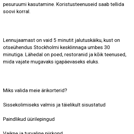
pesuruumi kasutamine. Koristusteenuseid saab tellida
soovi korral.
Lennujaamast on vaid 5 minutit jalutuskäiku, kust on
otseühendus Stockholmi kesklinnaga umbes 30
minutiga. Lähedal on poed, restoranid ja kõik teenused,
mida vajate mugavaks igapäevaseks eluks.
Miks valida meie ärikorterid?
Sissekolimiseks valmis ja täielikult sisustatud
Paindlikud üürilepingud
Vaikne ja turvaline piirkond