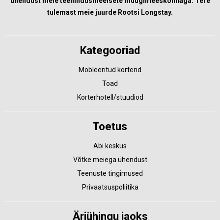
ühendust meie teenindusmeelsete müügimeeskonnaga. Tere
tulemast meie juurde Rootsi Longstay.
Kategooriad
Möbleeritud korterid
Toad
Korterhotell/stuudiod
Toetus
Abi keskus
Võtke meiega ühendust
Teenuste tingimused
Privaatsuspoliitika
Äriühingu jaoks