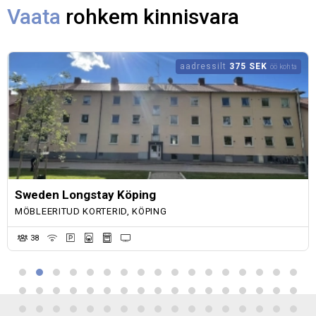
Vaata
rohkem kinnisvara
aadressilt
375 SEK
öö kohta
Sweden Longstay Köping
MÖBLEERITUD KORTERID, KÖPING
38