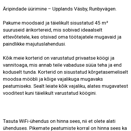
Äripindade üürimine – Upplands Väsby, Runbyvägen.
Pakume moodsaid ja täielikult sisustatud 45 m²
suuruseid ärikortereid, mis sobivad ideaalselt
ettevõtetele, kes otsivad oma töötajatele mugavaid ja
paindlikke majutuslahendusi.
Kõik meie korterid on varustatud privaatse köögi ja
vannitoaga, mis annab teile vabaduse süüa teha ja end
koduselt tunda. Korterid on sisustatud kõrgetasemeliselt
moodsa mööbli ja kõige vajalikuga mugavaks
peatumiseks. Sealt leiate kõik vajaliku, alates mugavatest
vooditest kuni täielikult varustatud köögini.
Tasuta WiFi-ühendus on hinna sees, nii et olete alati
ühenduses. Pikemate peatumiste korral on hinna sees ka