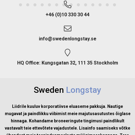
+46 (0)10 330 30 44
info@swedenlongstay.se
HQ Office: Kungsgatan 32, 111 35 Stockholm
Sweden
Longstay
Liidrile kuuluv korporatiivse eluaseme pakkuja. Nautige
mugavat ja paindlikku viibimist meie majutusasutustes õiglase
hinnaga. Kohandame broneeringute tingimusi paindlikult
vastavalt teie ettevõtete vajadustele. Lisainfo saamiseks võtke