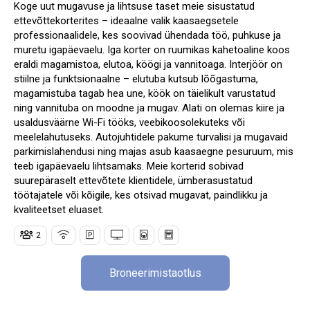
Koge uut mugavuse ja lihtsuse taset meie sisustatud
ettevõttekorterites – ideaalne valik kaasaegsetele
professionaalidele, kes soovivad ühendada töö, puhkuse ja
muretu igapäevaelu. Iga korter on ruumikas kahetoaline koos
eraldi magamistoa, elutoa, köögi ja vannitoaga. Interjöör on
stiilne ja funktsionaalne – elutuba kutsub lõõgastuma,
magamistuba tagab hea une, köök on täielikult varustatud
ning vannituba on moodne ja mugav. Alati on olemas kiire ja
usaldusväärne Wi-Fi tööks, veebikoosolekuteks või
meelelahutuseks. Autojuhtidele pakume turvalisi ja mugavaid
parkimislahendusi ning majas asub kaasaegne pesuruum, mis
teeb igapäevaelu lihtsamaks. Meie korterid sobivad
suurepäraselt ettevõtete klientidele, ümberasustatud
töötajatele või kõigile, kes otsivad mugavat, paindlikku ja
kvaliteetset eluaset.
2
Broneerimistaotlus