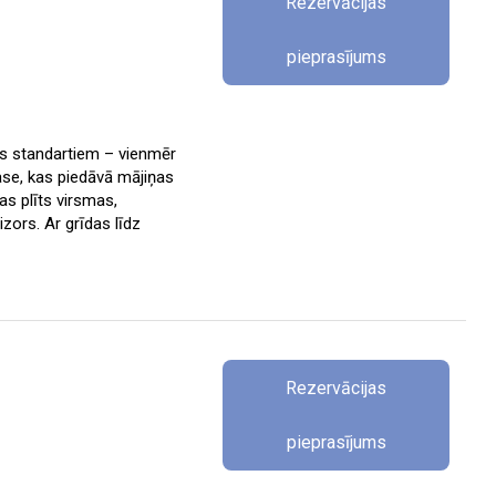
Rezervācijas
pieprasījums
īcas standartiem – vienmēr
ase, kas piedāvā mājiņas
as plīts virsmas,
zors. Ar grīdas līdz
Rezervācijas
pieprasījums