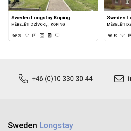
Sweden Longstay Köping
Sweden Lo
MĒBELĒTI DZĪVOKĻI, KÖPING
MĒBELĒTI D
38
10
+46 (0)10 330 30 44
Sweden
Longstay