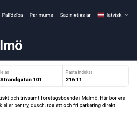
Palīdzība
Par mums
Sazinieties ar
latviski
almö
Ielas
Pasta indekss
Strandgatan 101
216 11
tiskt och trivsamt företagsboende i Malmö. Här bor era
ler pentry, dusch, toalett och fri parkering direkt