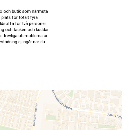
stro och butik som närmsta
lats för totalt fyra
ddsoffa för två personer
säng och täcken och kuddar
de trevliga utemöblerna är
städning ej ingår när du