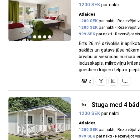
1200 SEK
par nakti
Atlaides
1200 SEK
par nakti - Rezervējot 
1200 SEK
par nakti - Rezervējot 
999 SEK
par nakti - Rezervējot v
Ērts 26 m² dzīvoklis ir aprīko
saklāts un gatavs jūsu nākama
brīvību ar viesnīcas numura ērt
ledusskapis, mikroviļņu krāsn
griestiem logiem telpa ir piepi
2
Stuga med 4 bäd
5x
1200 SEK
par nakti
Atlaides
1200 SEK
par nakti - Rezervējot 
999 SEK
par nakti - Rezervējot v