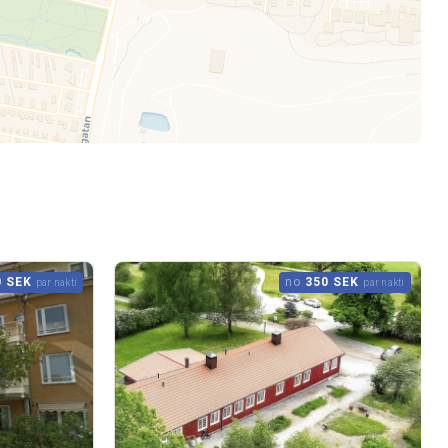
0 SEK
no
350 SEK
par nakti
par nakti