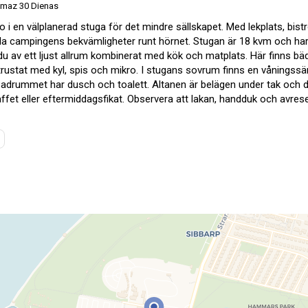
ismaz 30 Dienas
o i en välplanerad stuga för det mindre sällskapet. Med lekplats, bi
a campingens bekvämligheter runt hörnet. Stugan är 18 kvm och har p
du av ett ljust allrum kombinerat med kök och matplats. Här finns bä
trustat med kyl, spis och mikro. I stugans sovrum finns en vånings
. Badrummet har dusch och toalett. Altanen är belägen under tak och 
ffet eller eftermiddagsfikat. Observera att lakan, handduk och avrese