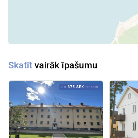
Skatīt
vairāk īpašumu
no
375 SEK
par nakti