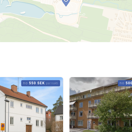
no
550 SEK
no
50
par nakti