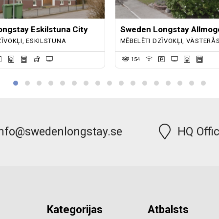
ngstay Eskilstuna City
Sweden Longstay Allmog
ZĪVOKĻI, ESKILSTUNA
MĒBELĒTI DZĪVOKĻI, VÄSTERÅ
154
info@swedenlongstay.se
HQ Offi
Kategorijas
Atbalsts