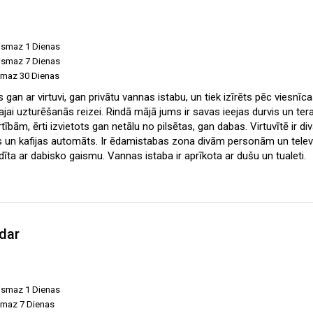
vismaz 1 Dienas
vismaz 7 Dienas
ismaz 30 Dienas
ts gan ar virtuvi, gan privātu vannas istabu, un tiek izīrēts pēc viesn
jai uzturēšanās reizei. Rindā mājā jums ir savas ieejas durvis un ter
ībām, ērti izvietots gan netālu no pilsētas, gan dabas. Virtuvītē ir div
s un kafijas automāts. Ir ēdamistabas zona divām personām un televi
ldīta ar dabisko gaismu. Vannas istaba ir aprīkota ar dušu un tualeti.
dar
vismaz 1 Dienas
ismaz 7 Dienas