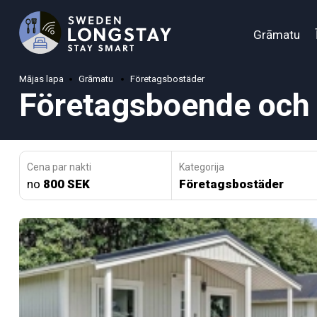
Grāmatu
Mājas lapa
Grāmatu
Företagsbostäder
Företagsboende och 
Cena par nakti
Kategorija
no
800 SEK
Företagsbostäder