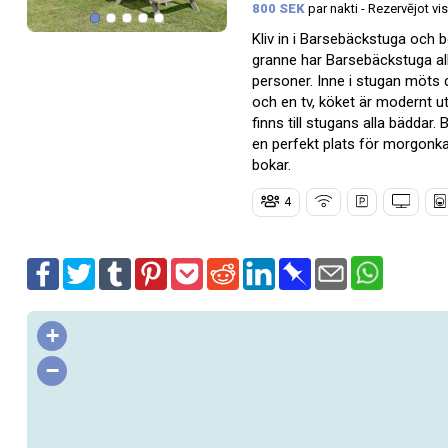
800 SEK
par nakti - Rezervējot v
Kliv in i Barsebäckstuga och b
granne har Barsebäckstuga all
personer. Inne i stugan möts 
och en tv, köket är modernt u
finns till stugans alla bäddar
en perfekt plats för morgonka
bokar.
4
+
−