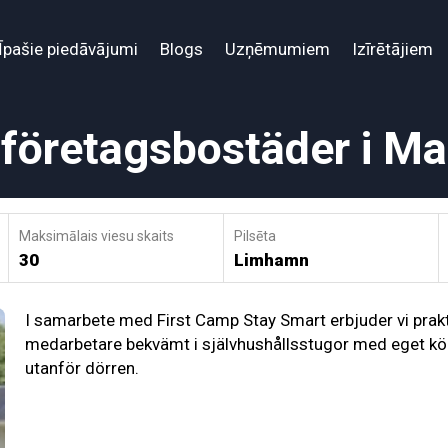
Īpašie piedāvājumi
Blogs
Uzņēmumiem
Izīrētājiem
företagsbostäder i M
Maksimālais viesu skaits
Pilsēta
30
Limhamn
I samarbete med First Camp Stay Smart erbjuder vi prak
medarbetare bekvämt i självhushållsstugor med eget kök el
utanför dörren.