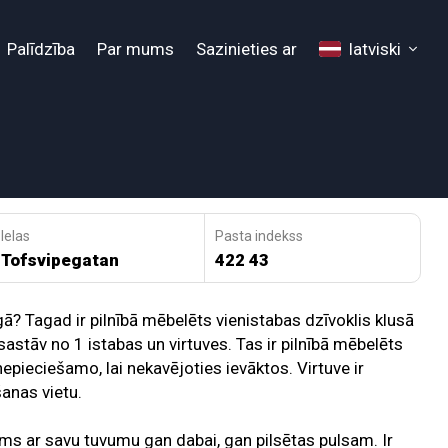
Palīdzība
Par mums
Sazinieties ar
latviski
Ielas
Pasta indekss
Tofsvipegatan
422 43
? Tagad ir pilnībā mēbelēts vienistabas dzīvoklis klusā
sastāv no 1 istabas un virtuves. Tas ir pilnībā mēbelēts
epieciešamo, lai nekavējoties ievāktos. Virtuve ir
šanas vietu.
ms ar savu tuvumu gan dabai, gan pilsētas pulsam. Ir