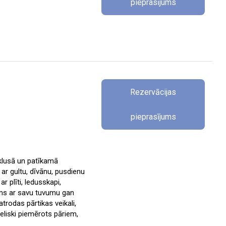
pieprasījums
Rezervācijas
pieprasījums
 klusā un patīkamā
 ar gultu, dīvānu, pusdienu
 plīti, ledusskapi,
ams ar savu tuvumu gan
trodas pārtikas veikali,
ieliski piemērots pāriem,