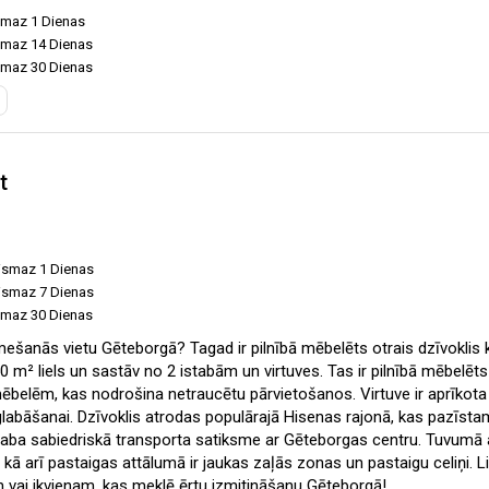
ismaz 1 Dienas
ismaz 14 Dienas
ismaz 30 Dienas
t
vismaz 1 Dienas
vismaz 7 Dienas
ismaz 30 Dienas
mešanās vietu Gēteborgā? Tagad ir pilnībā mēbelēts otrais dzīvoklis
50 m² liels un sastāv no 2 istabām un virtuves. Tas ir pilnībā mēbelēts
ēbelēm, kas nodrošina netraucētu pārvietošanos. Virtuve ir aprīkota ar
glabāšanai. Dzīvoklis atrodas populārajā Hisenas rajonā, kas pazīst
 laba sabiedriskā transporta satiksme ar Gēteborgas centru. Tuvumā a
, kā arī pastaigas attālumā ir jaukas zaļās zonas un pastaigu celiņi. L
 vai ikvienam, kas meklē ērtu izmitināšanu Gēteborgā!