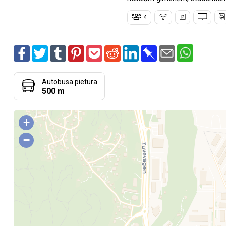
4
Autobusa pietura
500 m
+
−