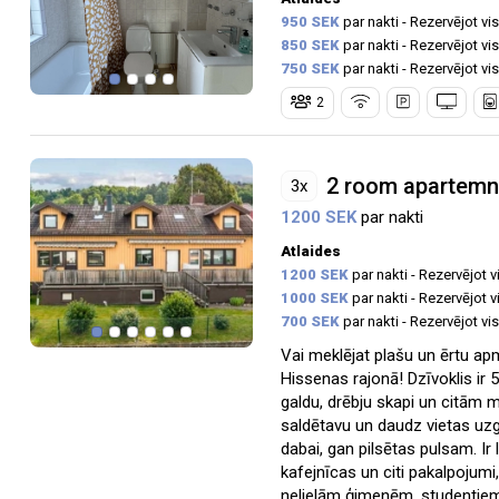
950 SEK
par nakti - Rezervējot v
850 SEK
par nakti - Rezervējot v
750 SEK
par nakti - Rezervējot v
2
2 room apartemn
3x
1200 SEK
par nakti
Atlaides
1200 SEK
par nakti - Rezervējot 
1000 SEK
par nakti - Rezervējot 
700 SEK
par nakti - Rezervējot v
Vai meklējat plašu un ērtu ap
Hissenas rajonā! Dzīvoklis ir 
galdu, drēbju skapi un citām m
saldētavu un daudz vietas uz
dabai, gan pilsētas pulsam. Ir
kafejnīcas un citi pakalpojumi
nelielām ģimenēm, studentiem