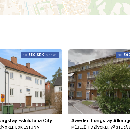
no
550 SEK
no
50
par nakti
ngstay Eskilstuna City
Sweden Longstay Allmog
ZĪVOKĻI, ESKILSTUNA
MĒBELĒTI DZĪVOKĻI, VÄSTERÅ