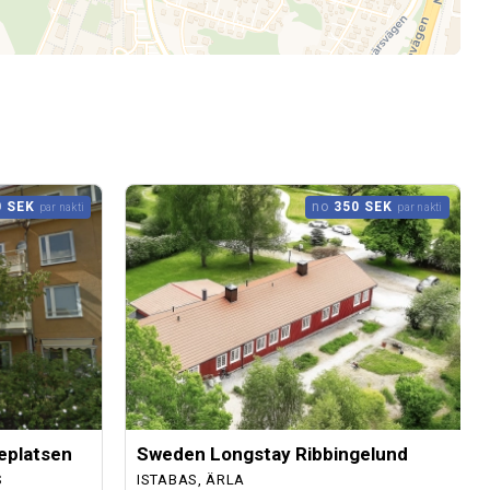
0 SEK
no
350 SEK
par nakti
par nakti
eplatsen
Sweden Longstay Ribbingelund
S
ISTABAS, ÄRLA