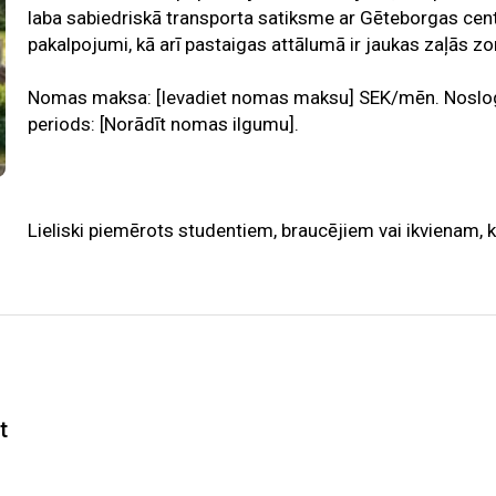
laba sabiedriskā transporta satiksme ar Gēteborgas centr
pakalpojumi, kā arī pastaigas attālumā ir jaukas zaļās zo
Nomas maksa: [Ievadiet nomas maksu] SEK/mēn. Noslog
periods: [Norādīt nomas ilgumu].
Lieliski piemērots studentiem, braucējiem vai ikvienam,
t