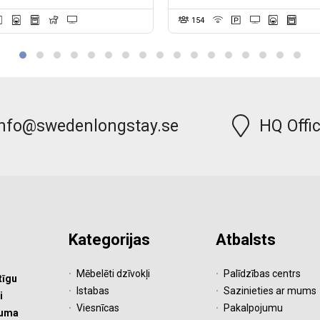
154
info@swedenlongstay.se
HQ Offi
Kategorijas
Atbalsts
Mēbelēti dzīvokļi
Palīdzības centrs
tīgu
Istabas
Sazinieties ar mums
i
Viesnīcas
Pakalpojumu
muma