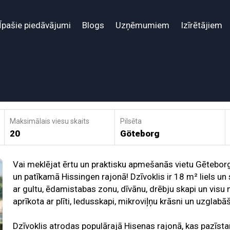
Īpašie piedāvājumi
Blogs
Uzņēmumiem
Izīrētājiem
Maksimālais viesu skaits
Pilsēta
20
Göteborg
Vai meklējat ērtu un praktisku apmešanās vietu Gēteborgā
un patīkamā Hissingen rajonā! Dzīvoklis ir 18 m² liels un 
ar gultu, ēdamistabas zonu, dīvānu, drēbju skapi un visu n
aprīkota ar plīti, ledusskapi, mikroviļņu krāsni un uzglabā
Dzīvoklis atrodas populārajā Hisenas rajonā, kas pazīsta