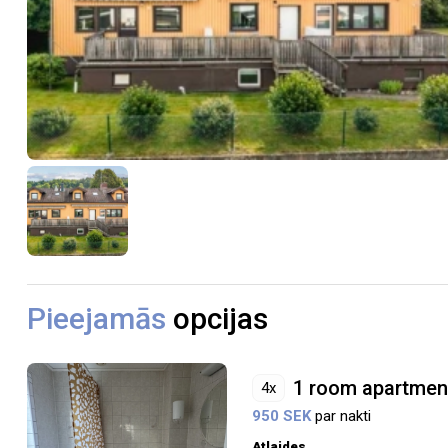
Pieejamās
opcijas
1 room apartmen
4x
950 SEK
par nakti
Atlaides