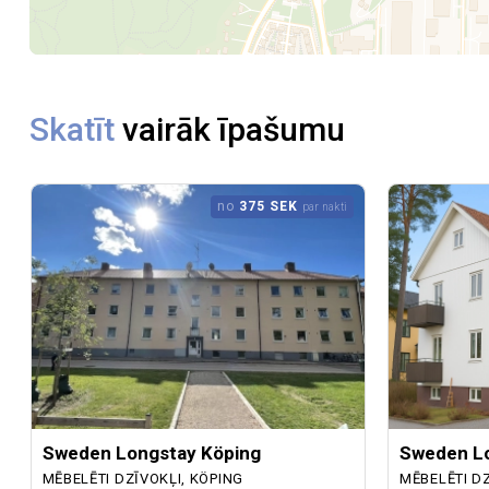
Skatīt
vairāk īpašumu
no
375 SEK
par nakti
Sweden Longstay Köping
Sweden Lo
MĒBELĒTI DZĪVOKĻI, KÖPING
MĒBELĒTI D