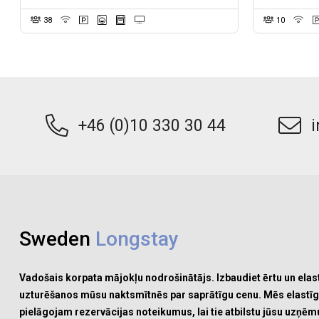
38
10
+46 (0)10 330 30 44
Sweden
Longstay
Vadošais korpata mājokļu nodrošinātājs. Izbaudiet ērtu un elas
uzturēšanos mūsu naktsmītnēs par saprātīgu cenu. Mēs elastīg
pielāgojam rezervācijas noteikumus, lai tie atbilstu jūsu uzņē