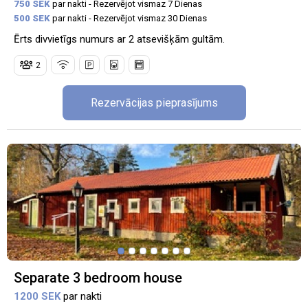
750 SEK
par nakti - Rezervējot vismaz 7 Dienas
500 SEK
par nakti - Rezervējot vismaz 30 Dienas
Ērts divvietīgs numurs ar 2 atsevišķām gultām.
2
Rezervācijas pieprasījums
Separate 3 bedroom house
1200 SEK
par nakti