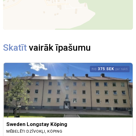
Skatīt
vairāk īpašumu
no
375 SEK
par nakti
Sweden Longstay Köping
MĒBELĒTI DZĪVOKĻI, KÖPING