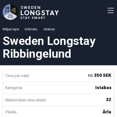
Mājas lapa
Grāmatu
Istabas
Sweden Longstay
Ribbingelund
no
350 SEK
Cena par nakti
Istabas
Kategorija
32
Maksimālais viesu skaits
Ärla
Pilsēta