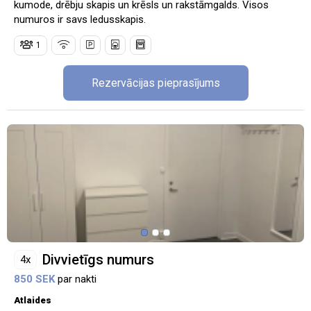
kumode, drēbju skapis un krēsls un rakstāmgalds. Visos
numuros ir savs ledusskapis.
1
Rezervācijas pieprasījums
Divvietīgs numurs
4x
850 SEK
par nakti
Atlaides