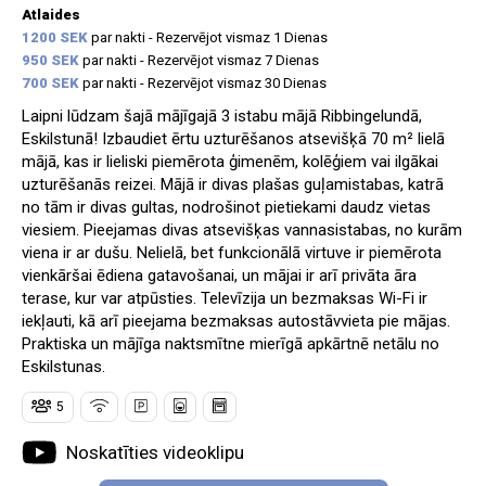
Atlaides
1200 SEK
par nakti - Rezervējot vismaz 1 Dienas
950 SEK
par nakti - Rezervējot vismaz 7 Dienas
700 SEK
par nakti - Rezervējot vismaz 30 Dienas
Laipni lūdzam šajā mājīgajā 3 istabu mājā Ribbingelundā,
Eskilstunā! Izbaudiet ērtu uzturēšanos atsevišķā 70 m² lielā
mājā, kas ir lieliski piemērota ģimenēm, kolēģiem vai ilgākai
uzturēšanās reizei. Mājā ir divas plašas guļamistabas, katrā
no tām ir divas gultas, nodrošinot pietiekami daudz vietas
viesiem. Pieejamas divas atsevišķas vannasistabas, no kurām
viena ir ar dušu. Nelielā, bet funkcionālā virtuve ir piemērota
vienkāršai ēdiena gatavošanai, un mājai ir arī privāta āra
terase, kur var atpūsties. Televīzija un bezmaksas Wi-Fi ir
iekļauti, kā arī pieejama bezmaksas autostāvvieta pie mājas.
Praktiska un mājīga naktsmītne mierīgā apkārtnē netālu no
Eskilstunas.
5
Noskatīties videoklipu