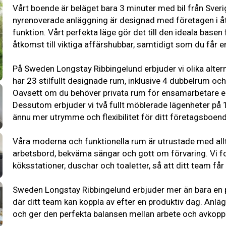
Vårt boende är beläget bara 3 minuter med bil från Sverig
nyrenoverade anläggning är designad med företagen i å
funktion. Vårt perfekta läge gör det till den ideala bas
åtkomst till viktiga affärshubbar, samtidigt som du får en 
På Sweden Longstay Ribbingelund erbjuder vi olika alte
har 23 stilfullt designade rum, inklusive 4 dubbelrum och
Oavsett om du behöver privata rum för ensamarbetare elle
Dessutom erbjuder vi två fullt möblerade lägenheter på 1
ännu mer utrymme och flexibilitet för ditt företagsboend
Våra moderna och funktionella rum är utrustade med allt 
arbetsbord, bekväma sängar och gott om förvaring. Vi fok
köksstationer, duschar och toaletter, så att ditt team f
Sweden Longstay Ribbingelund erbjuder mer än bara en pl
där ditt team kan koppla av efter en produktiv dag. Anl
och ger den perfekta balansen mellan arbete och avkoppl