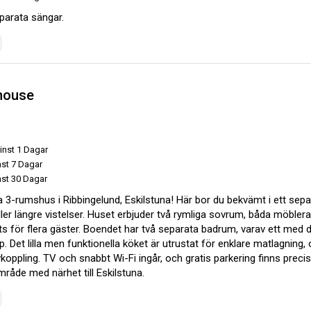
arata sängar.
house
inst 1 Dagar
nst 7 Dagar
nst 30 Dagar
 3-rumshus i Ribbingelund, Eskilstuna! Här bor du bekvämt i ett sep
 eller längre vistelser. Huset erbjuder två rymliga sovrum, båda möble
lats för flera gäster. Boendet har två separata badrum, varav ett me
p. Det lilla men funktionella köket är utrustat för enklare matlagning,
koppling. TV och snabbt Wi-Fi ingår, och gratis parkering finns precis i
råde med närhet till Eskilstuna.