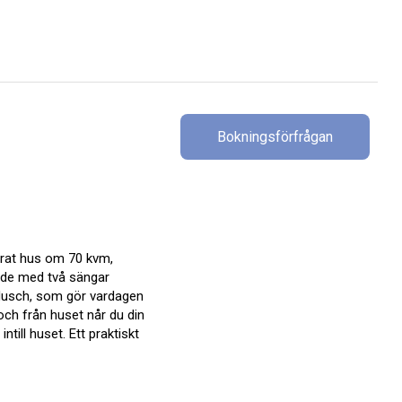
Bokningsförfrågan
arat hus om 70 kvm,
rade med två sängar
d dusch, som gör vardagen
 och från huset når du din
ntill huset. Ett praktiskt