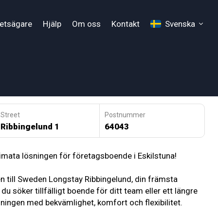
hetsägare
Hjälp
Om oss
Kontakt
Svenska
Street
Postnummer
Ribbingelund 1
64043
mata lösningen för företagsboende i Eskilstuna!
men till Sweden Longstay Ribbingelund, din främsta
 söker tillfälligt boende för ditt team eller ett längre
sningen med bekvämlighet, komfort och flexibilitet.