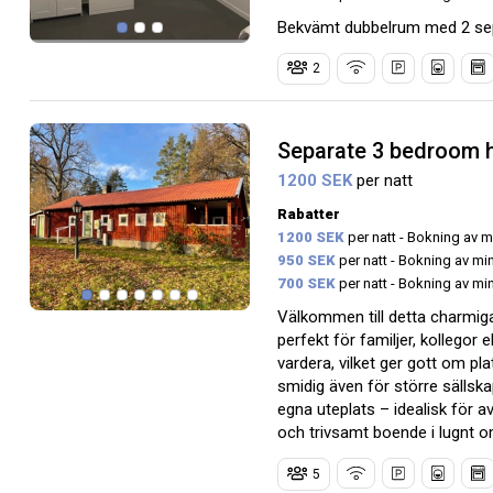
Bekvämt dubbelrum med 2 sep
2
Separate 3 bedroom 
1200 SEK
per natt
Rabatter
1200 SEK
per natt - Bokning av m
950 SEK
per natt - Bokning av mi
700 SEK
per natt - Bokning av mi
Välkommen till detta charmiga
perfekt för familjer, kollegor
vardera, vilket ger gott om p
smidig även för större sällska
egna uteplats – idealisk för av
och trivsamt boende i lugnt om
5