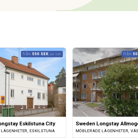
från
550 SEK
från
50
per natt
ngstay Eskilstuna City
Sweden Longstay Allmog
LÄGENHETER, ESKILSTUNA
MÖBLERADE LÄGENHETER, VÄ