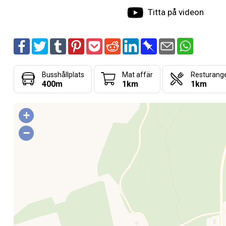
Titta på videon
Busshållplats
Mat affär
Resturang
400m
1km
1km
+
−