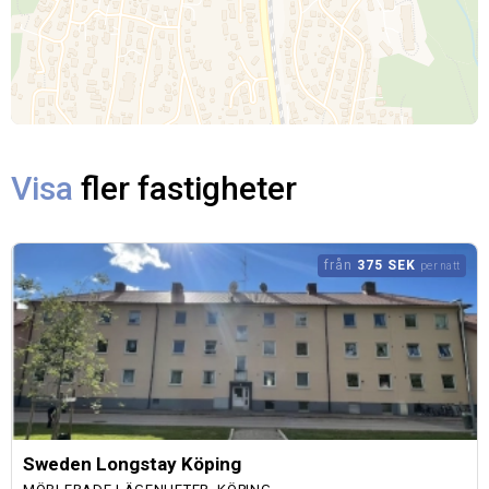
Visa
fler fastigheter
från
375 SEK
per natt
Sweden Longstay Köping