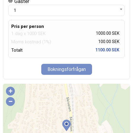
Gäster
1
Pris per person
1 dag
x
1000
SEK
1000.00 SEK
Moms kostnad (1%)
100.00
SEK
Totalt
1100.00 SEK
Bokningsförfrågan
+
−