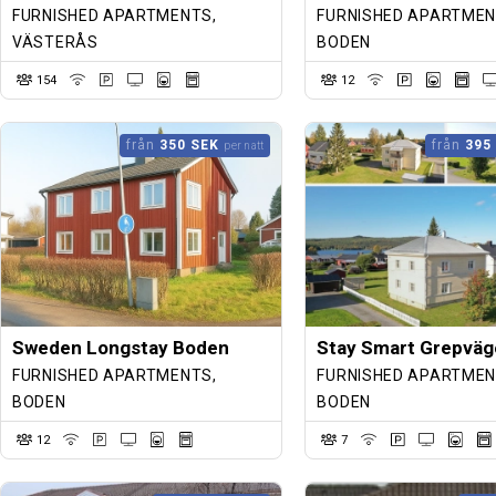
FURNISHED APARTMENTS,
FURNISHED APARTMEN
VÄSTERÅS
BODEN
154
12
från
350 SEK
från
395
per natt
Sweden Longstay Boden
FURNISHED APARTMENTS,
FURNISHED APARTMEN
BODEN
BODEN
12
7