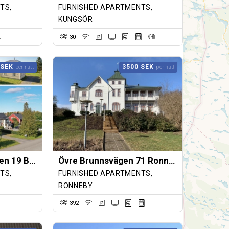
TS,
FURNISHED APARTMENTS,
KUNGSÖR
30
 SEK
3500 SEK
per natt
per natt
Stay Smart Grepvägen 19 Boden
Övre Brunnsvägen 71 Ronneby
TS,
FURNISHED APARTMENTS,
RONNEBY
392