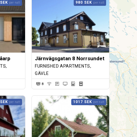
 SEK
980 SEK
per natt
per natt
åarp
Järnvägsgatan 8 Norrsundet
TS,
FURNISHED APARTMENTS,
GÄVLE
8
 SEK
1017 SEK
per natt
per natt