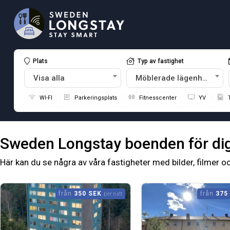
Plats
Typ av fastighet
Visa alla
Möblerade lägenheter
WI-FI
Parkeringsplats
Fitnesscenter
YV
T
Sweden
Longstay boenden för di
Här kan du se några av våra fastigheter med bilder, filmer 
från
350 SEK
från
375
per natt