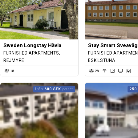
Sweden Longstay Hävla
FURNISHED APARTMENTS,
FURNISHED APARTMEN
REJMYRE
ESKILSTUNA
18
28
från
600 SEK
250
per natt