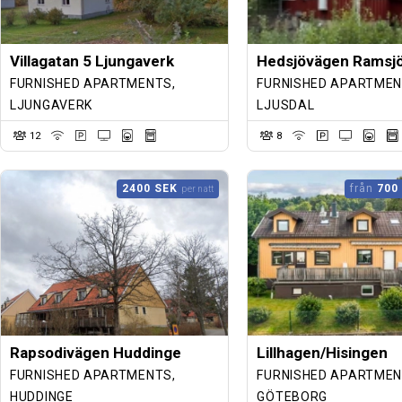
Villagatan 5 Ljungaverk
Hedsjövägen Ramsj
FURNISHED APARTMENTS,
FURNISHED APARTMEN
LJUNGAVERK
LJUSDAL
12
8
2400 SEK
från
700
per natt
Rapsodivägen Huddinge
Lillhagen/Hisingen
FURNISHED APARTMENTS,
FURNISHED APARTMEN
HUDDINGE
GÖTEBORG