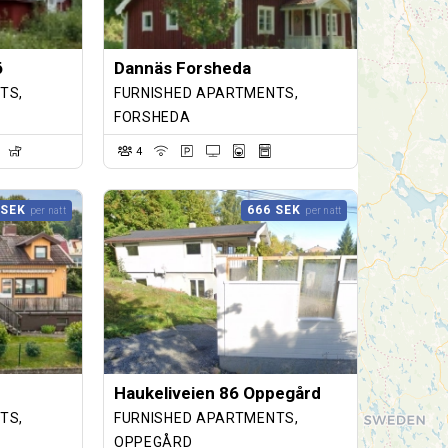
ö
Dannäs Forsheda
TS,
FURNISHED APARTMENTS,
FORSHEDA
4
 SEK
666 SEK
per natt
per natt
Haukeliveien 86 Oppegård
TS,
FURNISHED APARTMENTS,
OPPEGÅRD