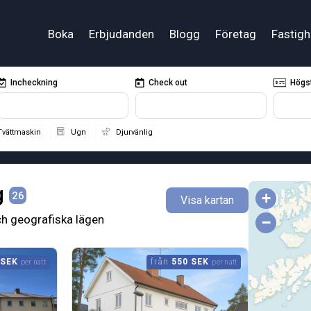
Boka
Erbjudanden
Blogg
Företag
Fastig
Incheckning
Check out
Högs
vättmaskin
Ugn
Djurvänlig
g
26
+
Visa kartan
och geografiska lägen
−
 SEK
från
550 SEK
per natt
per natt