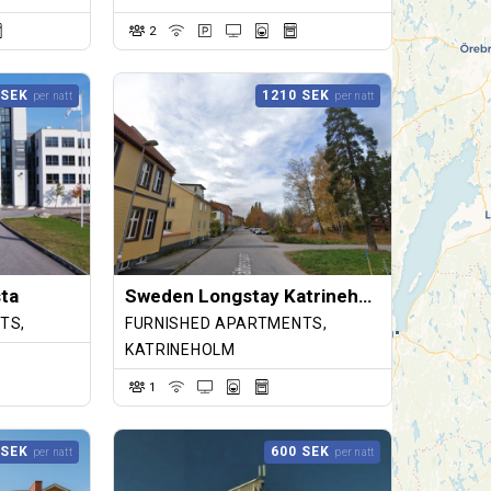
2
 SEK
1210 SEK
per natt
per natt
sta
Sweden Longstay Katrineholm
TS,
FURNISHED APARTMENTS,
KATRINEHOLM
1
 SEK
600 SEK
per natt
per natt