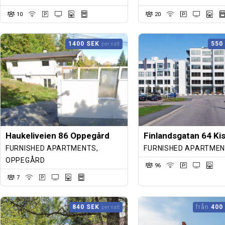
10
20
1400 SEK
550
per natt
Haukeliveien 86 Oppegård
Finlandsgatan 64 Ki
FURNISHED APARTMENTS,
FURNISHED APARTMEN
OPPEGÅRD
96
7
840 SEK
från
400
per natt