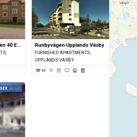
Stay Smart Sveavägen 40 Eskilstuna
Runbyvägen Upplands Väsby
TS,
FURNISHED APARTMENTS,
UPPLANDS VÄSBY
40
 SEK
per natt