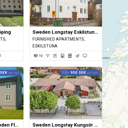
öping
Sweden Longstay Eskilstuna City
TS,
FURNISHED APARTMENTS,
ESKILSTUNA
10
 SEK
från
950 SEK
per natt
per natt
Sweden Longstay Boden Flottiljvägen 6
Sweden Longstay Kungsör Halmstigen 2