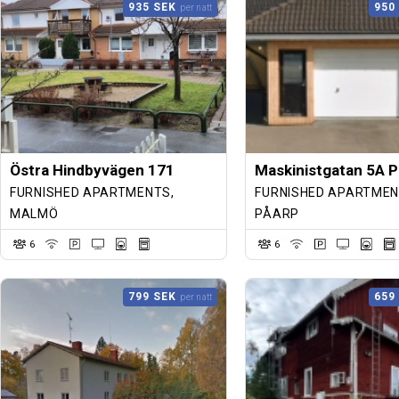
935 SEK
950
per natt
Östra Hindbyvägen 171
Maskinistgatan 5A P
FURNISHED APARTMENTS,
FURNISHED APARTMEN
MALMÖ
PÅARP
6
6
799 SEK
659
per natt