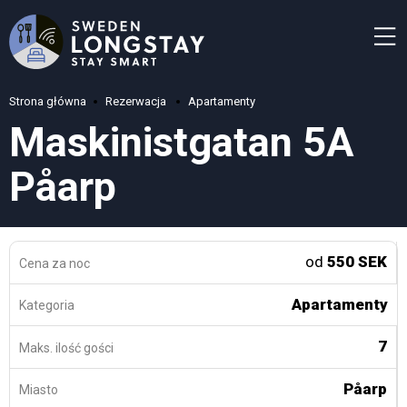
Strona główna
Rezerwacja
Apartamenty
Maskinistgatan 5A
Påarp
od
550 SEK
Cena za noc
Apartamenty
Kategoria
7
Maks. ilość gości
Påarp
Miasto