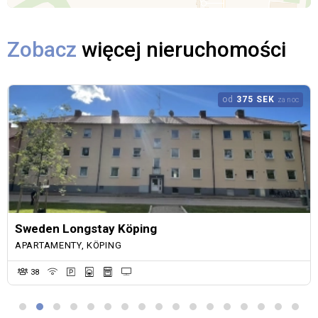
Zobacz
więcej nieruchomości
od
375 SEK
za noc
Sweden Longstay Köping
APARTAMENTY, KÖPING
38