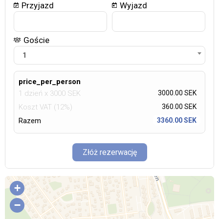
Przyjazd
Wyjazd
Goście
1
price_per_person
1 dzień
x
3000
SEK
3000.00 SEK
Koszt VAT (12%)
360.00
SEK
Razem
3360.00 SEK
Złóż rezerwację
+
−