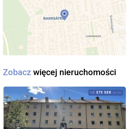
Zobacz
więcej nieruchomości
od
375 SEK
za noc