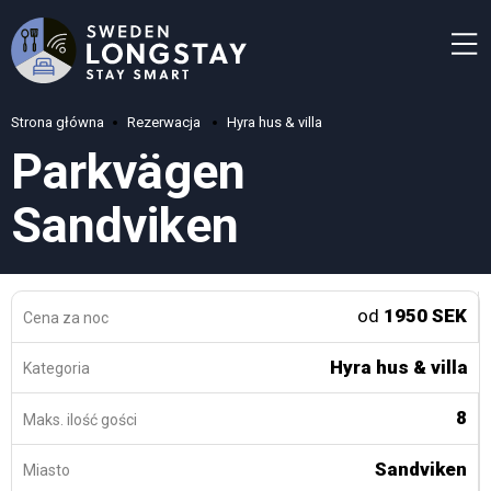
Strona główna
Rezerwacja
Hyra hus & villa
Parkvägen
Sandviken
od
1950 SEK
Cena za noc
Hyra hus & villa
Kategoria
8
Maks. ilość gości
Sandviken
Miasto