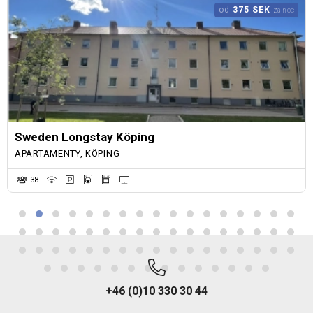
od
375 SEK
za noc
Sweden Longstay Köping
APARTAMENTY, KÖPING
38
+46 (0)10 330 30 44