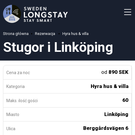
Strona główna
Rezerwacja
Hyra hus & villa
Stugor i Linköping
od
890 SEK
Cena za noc
Hyra hus & villa
Kategoria
60
Maks. ilość gości
Linköping
Miasto
Berggårdsvägen 6
Ulica