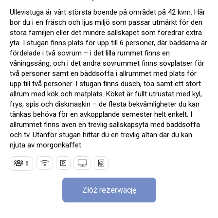
Ullevistuga är vårt största boende på området på 42 kvm. Här
bor du i en fräsch och ljus miljö som passar utmärkt för den
stora familjen eller det mindre sällskapet som föredrar extra
yta. I stugan finns plats för upp till 6 personer, där bäddarna är
fördelade i två sovrum – i det lilla rummet finns en
våningssäng, och i det andra sovrummet finns sovplatser för
två personer samt en bäddsoffa i allrummet med plats för
upp till två personer. I stugan finns dusch, toa samt ett stort
allrum med kök och matplats. Köket är fullt utrustat med kyl,
frys, spis och diskmaskin – de flesta bekvämligheter du kan
tänkas behöva för en avkopplande semester helt enkelt. I
allrummet finns även en trevlig sällskapsyta med bäddsoffa
och tv. Utanför stugan hittar du en trevlig altan där du kan
njuta av morgonkaffet.
6
Złóż rezerwację