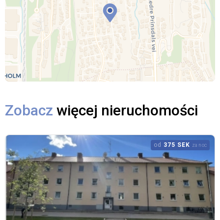
Zobacz
więcej nieruchomości
od
375 SEK
za noc