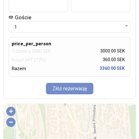
Goście
1
price_per_person
1 dzień
x
3000
SEK
3000.00 SEK
Koszt VAT (12%)
360.00
SEK
Razem
3360.00 SEK
Złóż rezerwację
+
−