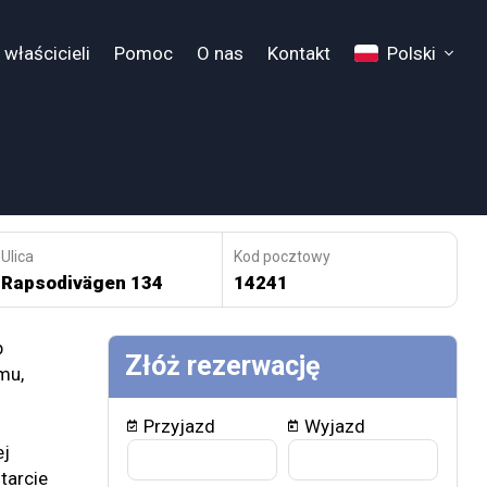
 właścicieli
Pomoc
O nas
Kontakt
Polski
Ulica
Kod pocztowy
Rapsodivägen 134
14241
b
Złóż rezerwację
mu,
Przyjazd
Wyjazd
ej
tarcie