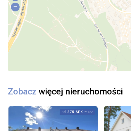
−
Zobacz
więcej nieruchomości
od
375 SEK
za noc