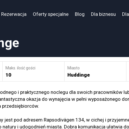
Rezerwacja
Oferty specjalne
Blog
Dla biznesu
Dla
nge
Maks. ilość gości
Miasto
10
Huddinge
odnego i praktycznego noclegu dla swoich pracowników lu
antastyczna okazja do wynajęcia w pełni wyposażonego do
a przedsiębiorców.
 jest pod adresem Rapsodivägen 134, w cichej i przyjemn
sko natury i udogodnień miasta. Dobra komunikacja ułatwia do