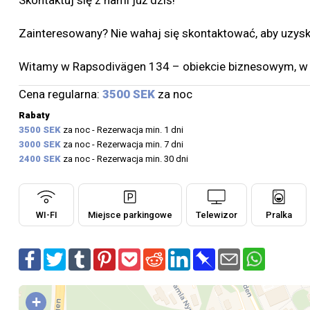
Skontaktuj się z nami już dziś!
Zainteresowany? Nie wahaj się skontaktować, aby uzysk
Witamy w Rapsodivägen 134 – obiekcie biznesowym, w k
Cena regularna:
3500 SEK
za noc
Rabaty
3500 SEK
za noc - Rezerwacja min. 1 dni
3000 SEK
za noc - Rezerwacja min. 7 dni
2400 SEK
za noc - Rezerwacja min. 30 dni
WI-FI
Miejsce parkingowe
Telewizor
Pralka
+