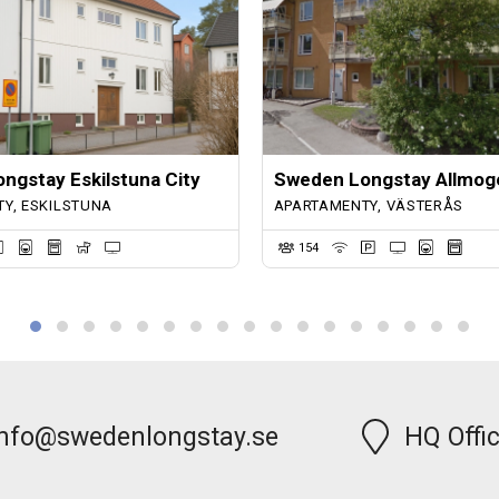
ngstay Eskilstuna City
Sweden Longstay Allmog
Y, ESKILSTUNA
APARTAMENTY, VÄSTERÅS
154
info@swedenlongstay.se
HQ Offi