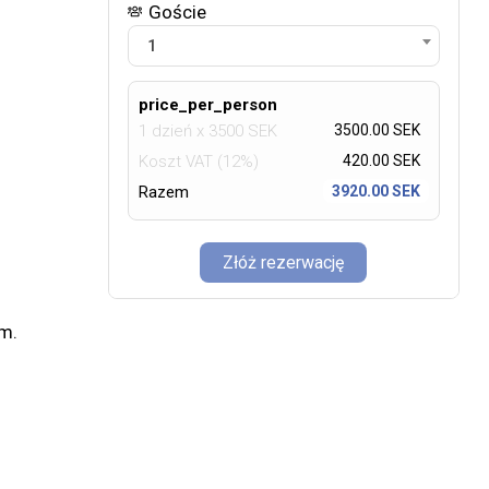
Goście
1
price_per_person
1 dzień
x
3500
SEK
3500.00 SEK
Koszt VAT (12%)
420.00
SEK
Razem
3920.00 SEK
Złóż rezerwację
m.