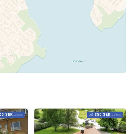
00 SEK
od
350 SEK
za noc
za noc