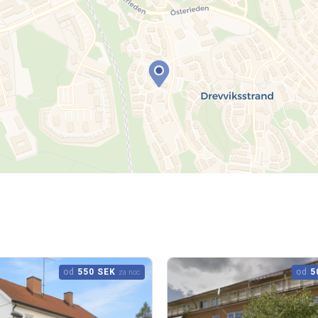
od
550 SEK
od
5
za noc