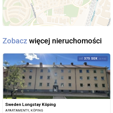
Zobacz
więcej nieruchomości
od
375 SEK
za noc
Sweden Longstay Köping
APARTAMENTY, KÖPING