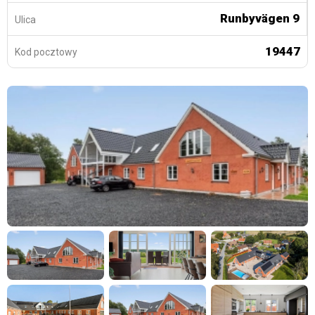
Runbyvägen 9
Ulica
19447
Kod pocztowy