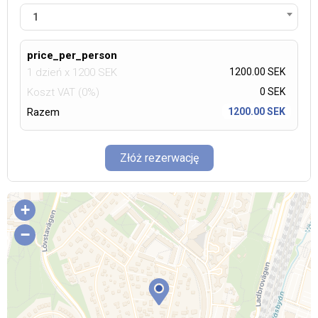
1
price_per_person
1 dzień
x
1200
SEK
1200.00 SEK
Koszt VAT (0%)
0
SEK
Razem
1200.00 SEK
Złóż rezerwację
+
−